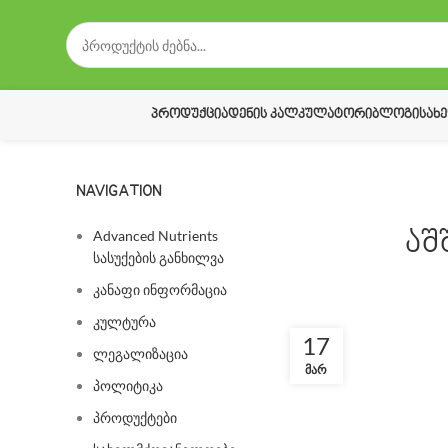
ᲞᲠᲝᲓᲣᲥᲪᲘᲐ
ᲓᲔᲜᲘᲡ ᲙᲐᲚᲙᲣᲚᲐᲢᲝᲠᲘ
ᲑᲚᲝᲒᲘ
ᲡᲐᲮ
NAVIGATION
Advanced Nutrients
აშ
სასუქების განხილვა
კანაფი ინფორმაცია
კულტურა
17
ლეგალიზაცია
ᲛᲐᲠ
პოლიტიკა
პროდუქტები