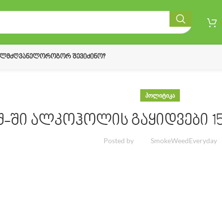
ᲔᲚᲛᲫᲦᲕᲐᲜᲔᲚᲝ
ᲠᲝᲒᲝᲠ ᲨᲔᲕᲘᲫᲘᲜᲝ?
ᲞᲝᲚᲘᲢᲘᲙᲐ
შ-ში ალკოჰოლის გაყიდვები 1
Posted by
SmokeWeedEveryday