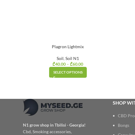
Plagron Lightmix
Soil
,
Soil N1
₾
40.00
–
₾
60.00
Price range:
₾40.00 through
SELECT OPTIONS
₾60.00
SHOP WIT
CBD Pro
N1 grow shop in Tbilisi - Georgia!
Bongs
Cbd, Smoking accessories,
Grow Inv