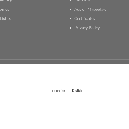
onics
Ads on Myseed.ge
Lights
Certificates
Privacy Policy
Georgian
English