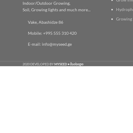
Indoor/Outdoor Growing,
Hydroph
Soil, Growing lights and much more...
Growing 
Vake, Abashidze 86
Mobile: +995 555 310 420
E-mail: info@myseed.ge
2020 DEVELOPED BY
MYSEED • მაისიდი