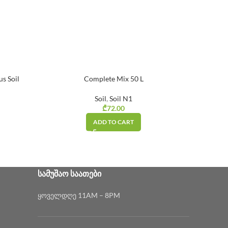
s Soil
Complete Mix 50 L
ROCKW
Soil
,
Soil N1
In
ice range:
₾
72.00
.00 through
ADD TO CART
₾79.00
ᲡᲐᲛᲣᲨᲐᲝ ᲡᲐᲐᲗᲔᲑᲘ
ყოველდღე 11AM – 8PM