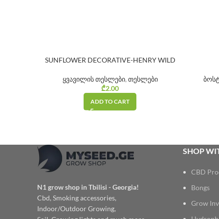
SUNFLOWER DECORATIVE-HENRY WILD
ყვავილის თესლები
,
თესლები
ბოს
₾
2.00
ADD TO CART
SHOP WIT
CBD Pro
N1 grow shop in Tbilisi - Georgia!
Bongs
Cbd, Smoking accessories,
Grow Inv
Indoor/Outdoor Growing,
Hydroph