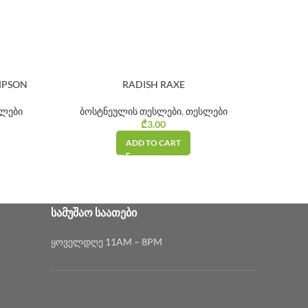
MPSON
RADISH RAXE
B
ლები
ბოსტნეულის თესლები
,
თესლები
ყვა
₾
3.00
ADD TO CART
ᲡᲐᲛᲣᲨᲐᲝ ᲡᲐᲐᲗᲔᲑᲘ
ყოველდღე 11AM – 8PM