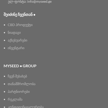
ელ-ფოსტა: info@myseed.ge
ᲨᲔᲘᲫᲘᲜᲔ ᲩᲕᲔᲜᲗᲐᲜ •
CBD პროდუქტი
ნიადაგი
აქსესუარები
ინვენტარი
MYSEED • GROUP
ჩვენ შესახებ
თანამშრომლობა
პარტნიორები
რეკლამა
კონფიდენციალურობა