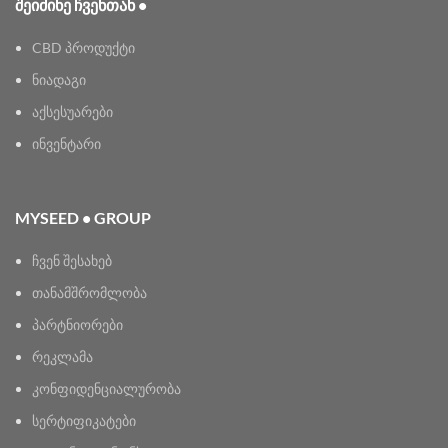
ᲨᲔᲘᲫᲘᲜᲔ ᲩᲕᲔᲜᲗᲐᲜ •
CBD პროდუქტი
ნიადაგი
აქსესუარები
ინვენტარი
MYSEED • GROUP
ჩვენ შესახებ
თანამშრომლობა
პარტნიორები
რეკლამა
კონფიდენციალურობა
სერტიფიკატები