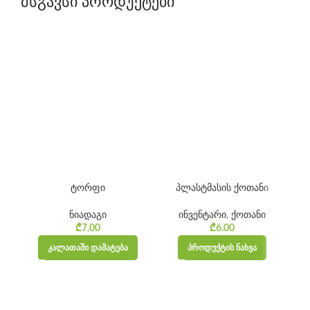
მსგავსი პროდუქტები
ტორფი
პლასტმასის ქოთანი
ნიადაგი
ინვენტარი
,
ქოთანი
₾
7.00
₾
6.00
ᲙᲐᲚᲐᲗᲐᲨᲘ ᲓᲐᲛᲐᲢᲔᲑᲐ
ᲞᲠᲝᲓᲣᲥᲢᲘᲡ ᲜᲐᲮᲕᲐ