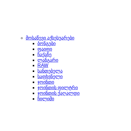
მოსაწევი აქსესუარები
ბონგები
ფაიფი
ჩაქაჩე
ლანგარი
RAW
სანთებელა
საფხვნელი
ჯოინთი
ჯოინთის ფილტრი
ჯოინთის ქაღალდი
ჩილიმი