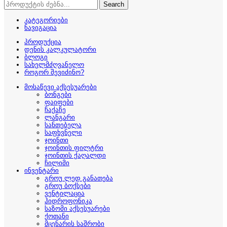
Search
კატეგორიები
ნავიგაცია
პროდუქცია
დენის კალკულატორი
ბლოგი
სახელმძღვანელო
როგორ შევიძინო?
მოსაწევი აქსესუარები
ბონგები
ფაიფები
ჩაქაჩე
ლანგარი
სანთებელა
საფხვნელი
ჯოინთი
ჯოინთის ფილტრი
ჯოინთის ქაღალდი
ჩილიმი
ინვენტარი
გროუ ლედ განათება
გროუ ბოქსები
ვენტილაცია
ჰიდროფონიკა
საზომი აქსესუარები
ქოთანი
მცენარის საშრობი