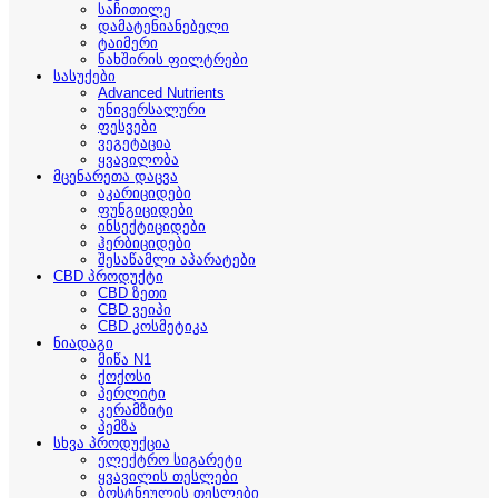
საჩითილე
დამატენიანებელი
ტაიმერი
ნახშირის ფილტრები
სასუქები
Advanced Nutrients
უნივერსალური
ფესვები
ვეგეტაცია
ყვავილობა
მცენარეთა დაცვა
აკარიციდები
ფუნგიციდები
ინსექტიციდები
ჰერბიციდები
შესაწამლი აპარატები
CBD პროდუქტი
CBD ზეთი
CBD ვეიპი
CBD კოსმეტიკა
ნიადაგი
მიწა N1
ქოქოსი
პერლიტი
კერამზიტი
პემზა
სხვა პროდუქცია
ელექტრო სიგარეტი
ყვავილის თესლები
ბოსტნეულის თესლები