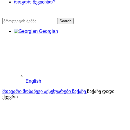
როგორ შევიძინო?
Search
Georgian
English
მთავარი
მოსაწევი აქსესუარები
ჩაქაჩე
ჩაქაჩე დიდი
ქვევრი