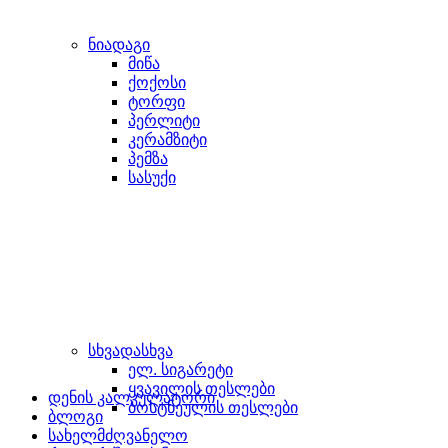
ნიადაგი
მიწა
ქოქოსი
ტორფი
პერლიტი
კერამზიტი
პემზა
სასუქი
სხვადასხვა
ელ. სიგარეტი
ყვავილის თესლები
დენის კალკულატორი
ბოსტნეულის თესლები
ბლოგი
სახელმძღვანელო