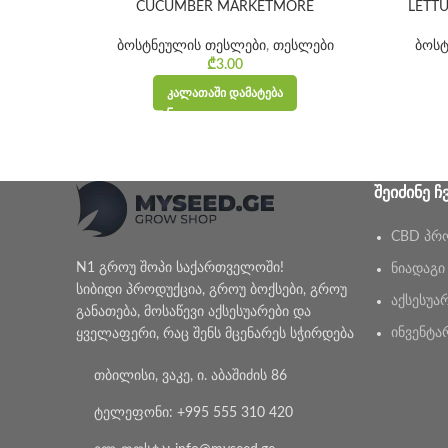
CUCUMBER MARKETMORE
LETT
ბოსტნეულის თესლები
,
თესლები
ბოსტ
₾
3.00
ᲙᲐᲚᲐᲗᲐᲨᲘ ᲓᲐᲛᲐᲢᲔᲑᲐ
ᲨᲔᲘᲫᲘᲜᲔ Ჩ
CBD პრ
N1 გროუ შოპი საქართველოში!
ნიადაგი
სიბიდი პროდუქცია, გროუ ბოქსები, გროუ
აქსესუა
განათება, მოსაწევი აქსესუარები და
ინვენტა
ყველაფერი, რაც შენს მცენარეს სჭირდება
თბილისი, ვაკე, ი. აბაშიძის 86
ტელეფონი: +995 555 310 420