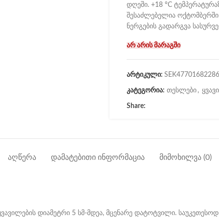
დღეში. +18 °C ტემპერატურ
შესაძლებელია ოქტომბერში 
ნერგების გადარგვა სასურვ
არ არის მარაგში
არტიკული:
SEK4770168228
კატეგორია:
თესლები
,
ყვავ
Share:
ᲐᲦᲬᲔᲠᲐ
ᲓᲐᲛᲐᲢᲔᲑᲘᲗᲘ ᲘᲜᲤᲝᲠᲛᲐᲪᲘᲐ
ᲛᲘᲛᲝᲮᲘᲚᲕᲐ (0)
ვავილების დიამეტრი 5 სმ-მდეა, მცენარე დატოტვილი. საუკეთესო