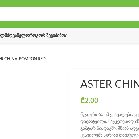
ᲔᲚᲛᲫᲦᲕᲐᲜᲔᲚᲝ
ᲠᲝᲒᲝᲠ ᲨᲔᲕᲘᲫᲘᲜᲝ?
ER CHINA-POMPON RED
ASTER CHI
₾
2.00
წლიური 60 სმ ყვავილები. ყვ
დატოტვილი. საუკეთესოდ ი
გამტარ ნიადაგში, მზიან ად
ყვავილებს აჭრიან თაიგულე