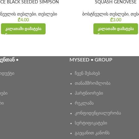
UCE BLACK SEEDED SIMPSON
SQUASH GENOVESE
ნეულის თესლები
,
თესლები
ბოსტნეულის თესლები
,
თეს
₾
4.00
₾
3.00
ᲙᲐᲚᲐᲗᲐᲨᲘ ᲓᲐᲛᲐᲢᲔᲑᲐ
ᲙᲐᲚᲐᲗᲐᲨᲘ ᲓᲐᲛᲐᲢᲔᲑᲐ
ᲕᲔᲜᲗᲐᲜ •
MYSEED • GROUP
ოდუქტი
ჩვენ შესახებ
თანამშრომლობა
რები
პარტნიორები
რი
რეკლამა
კონფიდენციალურობა
სერტიფიკატები
გაეცანით კანონს