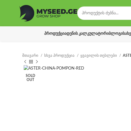
ᲞᲠᲝᲓᲣᲥᲪᲘᲐ
ᲓᲔᲜᲘᲡ ᲙᲐᲚᲙᲣᲚᲐᲢᲝᲠᲘ
ᲑᲚᲝᲒᲘ
ᲡᲐᲮ
მთავარი
სხვა პროდუქცია
ყვავილის თესლები
AST
SOLD
OUT