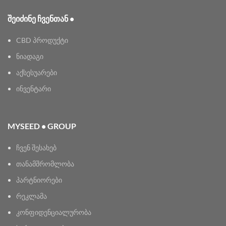
ᲨᲔᲘᲫᲘᲜᲔ ᲩᲕᲔᲜᲗᲐᲜ •
CBD პროდუქტი
ნიადაგი
აქსესუარები
ინვენტარი
MYSEED • GROUP
ჩვენ შესახებ
თანამშრომლობა
პარტნიორები
რეკლამა
კონფიდენციალურობა