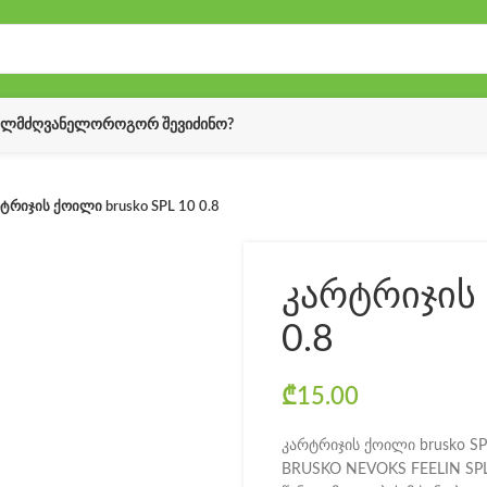
ᲔᲚᲛᲫᲦᲕᲐᲜᲔᲚᲝ
ᲠᲝᲒᲝᲠ ᲨᲔᲕᲘᲫᲘᲜᲝ?
ტრიჯის ქოილი brusko SPL 10 0.8
კარტრიჯის 
0.8
₾
15.00
კარტრიჯის ქოილი brusko S
BRUSKO NEVOKS FEELIN SPL