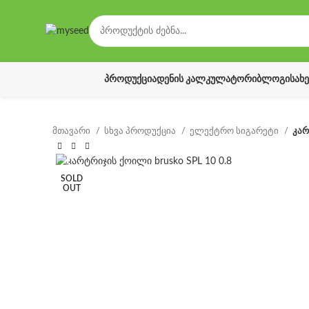
ᲞᲠᲝᲓᲣᲥᲪᲘᲐ
ᲓᲔᲜᲘᲡ ᲙᲐᲚᲙᲣᲚᲐᲢᲝᲠᲘ
ᲑᲚᲝᲒᲘ
ᲡᲐᲮ
მთავარი
სხვა პროდუქცია
ელექტრო სიგარეტი
კარ
SOLD
OUT