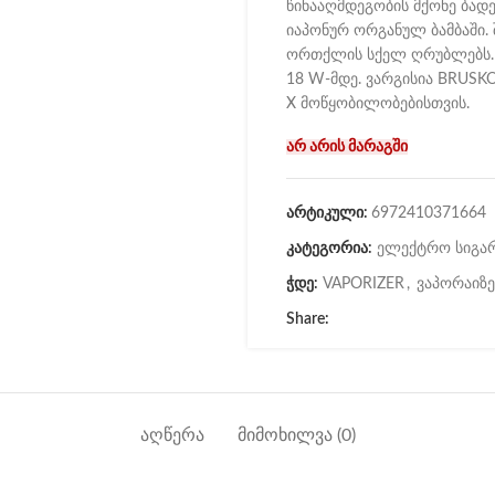
წინააღმდეგობის მქონე ბა
იაპონურ ორგანულ ბამბაში. 
ორთქლის სქელ ღრუბლებს. 
18 W-მდე. ვარგისია BRUSKO
X მოწყობილობებისთვის.
არ არის მარაგში
არტიკული:
6972410371664
კატეგორია:
ელექტრო სიგა
ჭდე:
VAPORIZER
,
ვაპორაიზ
Share:
ᲐᲦᲬᲔᲠᲐ
ᲛᲘᲛᲝᲮᲘᲚᲕᲐ (0)