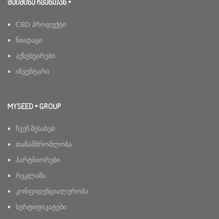
ᲨᲔᲘᲫᲘᲜᲔ ᲩᲕᲔᲜᲗᲐᲜ •
CBD პროდუქტი
ნიადაგი
აქსესუარები
ინვენტარი
MYSEED • GROUP
ჩვენ შესახებ
თანამშრომლობა
პარტნიორები
რეკლამა
კონფიდენციალურობა
სერტიფიკატები