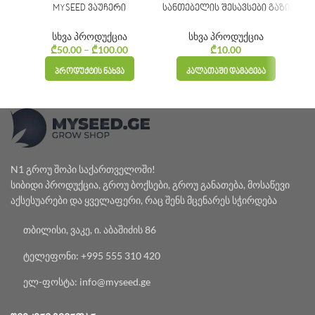
MYSEED ვაუჩერი
სანთებელის შესავსები გაზი
შუ
სხვა პროდუქცია
სხვა პროდუქცია
₾
50.00
–
₾
100.00
Price
₾
10.00
range:
ᲞᲠᲝᲓᲣᲥᲢᲘᲡ ᲜᲐᲮᲕᲐ
ᲙᲐᲚᲐᲗᲐᲨᲘ ᲓᲐᲛᲐᲢᲔᲑᲐ
₾50.00
through
₾100.00
N1 გროუ შოპი საქართველოში!
სიბიდი პროდუქცია, გროუ ბოქსები, გროუ განათება, მოსაწევი
აქსესუარები და ყველაფერი, რაც შენს მცენარეს სჭირდება
თბილისი, ვაკე, ი. აბაშიძის 86
ტელეფონი: +995 555 310 420
ელ-ფოსტა: info@myseed.ge