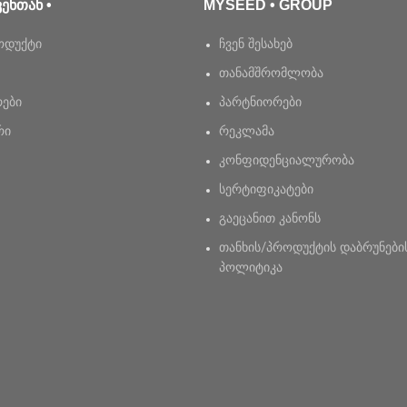
ᲕᲔᲜᲗᲐᲜ •
MYSEED • GROUP
ოდუქტი
ჩვენ შესახებ
თანამშრომლობა
რები
პარტნიორები
რი
რეკლამა
კონფიდენციალურობა
სერტიფიკატები
გაეცანით კანონს
თანხის/პროდუქტის დაბრუნები
პოლიტიკა