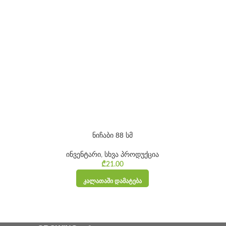
ნიჩაბი 88 სმ
ინვენტარი
,
სხვა პროდუქცია
rice range:
₾
21.00
₾50.00
ᲙᲐᲚᲐᲗᲐᲨᲘ ᲓᲐᲛᲐᲢᲔᲑᲐ
through
₾100.00