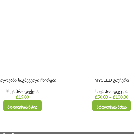
ელოვანი საკმეველი ჩხირები
MYSEED ვაუჩერი
სხვა პროდუქცია
სხვა პროდუქცია
₾
15.00
₾
50.00
–
₾
100.00
P
ᲞᲠᲝᲓᲣᲥᲢᲘᲡ ᲜᲐᲮᲕᲐ
ᲞᲠᲝᲓᲣᲥᲢᲘᲡ ᲜᲐᲮᲕᲐ