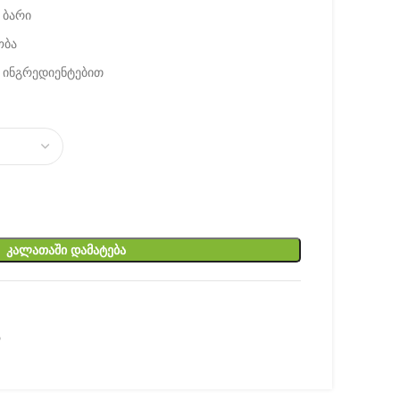
 ბარი
ობა
 ინგრედიენტებით
ᲙᲐᲚᲐᲗᲐᲨᲘ ᲓᲐᲛᲐᲢᲔᲑᲐ
ა