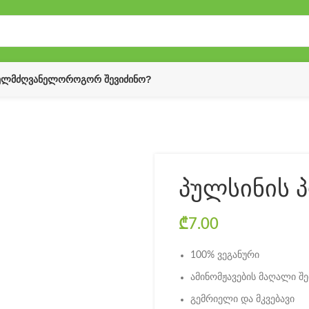
ᲔᲚᲛᲫᲦᲕᲐᲜᲔᲚᲝ
ᲠᲝᲒᲝᲠ ᲨᲔᲕᲘᲫᲘᲜᲝ?
პულსინის 
₾
7.00
100% ვეგანური
ამინომჟავების მაღალი შ
გემრიელი და მკვებავი