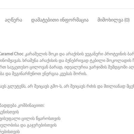
ᲐᲦᲬᲔᲠᲐ
ᲓᲐᲛᲐᲢᲔᲑᲘᲗᲘ ᲘᲜᲤᲝᲠᲛᲐᲪᲘᲐ
ᲛᲘᲛᲝᲮᲘᲚᲕᲐ (0)
aramel Choc
კარამელის შოკი და არაქისის ვეგანური პროტეინის ბა
ინომჟავას. ხრაშუნა არაქისის და ბუნებრივად ტკბილი შოკოლადის
რთ საუკეთესო ცილოვან ბარად, იდეალურია ვარჯიშის შემდგომი აღდ
და შეგინარჩუნოთ ენერგია კვებას შორის.
ავს გლუტენს, არ შეიცავს გმო-ს, არ შეიცავს რძის და მთლიანად მც
ზადდება კომბინაციით:
გენისთვის
თავისუფალი ცილის წყაროსთვის
თელობისა და გაჯერებისთვის
ერებისთვის