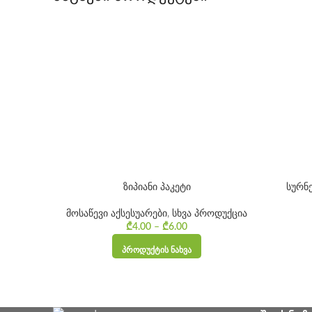
ზიპიანი პაკეტი
სურნ
მოსაწევი აქსესუარები
,
სხვა პროდუქცია
₾
4.00
–
₾
6.00
Price range:
₾4.00 through
ᲞᲠᲝᲓᲣᲥᲢᲘᲡ ᲜᲐᲮᲕᲐ
₾6.00