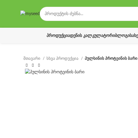
ᲞᲠᲝᲓᲣᲥᲪᲘᲐ
ᲓᲔᲜᲘᲡ ᲙᲐᲚᲙᲣᲚᲐᲢᲝᲠᲘ
ᲑᲚᲝᲒᲘ
ᲡᲐᲮ
მთავარი
სხვა პროდუქცია
პულსინის პროტეინის ბარი