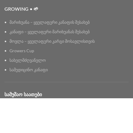
GROWING • 🌱
მარიხუანა – ყველაფერი კანაფის შესახებ
კანაფი – ყველაფერი მარიხუანას შესახებ
მოვლა – ყველაფერი კარგი მოსავლისთვის
Growers Cup
სახელმძღვანელო
სამედიცინო კანაფი
ᲡᲐᲛᲣᲨᲐᲝ ᲡᲐᲐᲗᲔᲑᲘ
ყოველდღე 11AM – 8PM