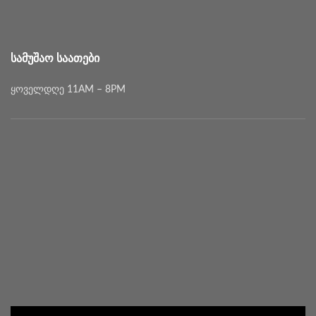
ᲡᲐᲛᲣᲨᲐᲝ ᲡᲐᲐᲗᲔᲑᲘ
ყოველდღე 11AM – 8PM