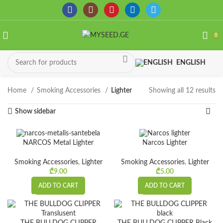
0
ENGLISH
Home
Smoking Accessories
Lighter
Showing all 12 results
So
by
Show sidebar
la
NARCOS Metal Lighter
Narcos Lighter
Smoking Accessories
,
Lighter
Smoking Accessories
,
Lighter
₾
9.00
₾
5.00
ADD TO CART
ADD TO CART