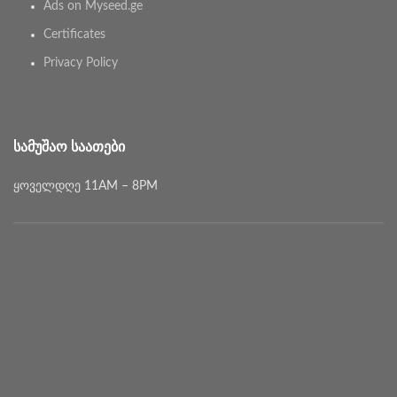
Ads on Myseed.ge
Certificates
Privacy Policy
ᲡᲐᲛᲣᲨᲐᲝ ᲡᲐᲐᲗᲔᲑᲘ
ყოველდღე 11AM – 8PM