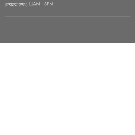
ყოველდღე 11AM – 8PM
2020 DEVELOPED BY
MYSEED • მაისიდი