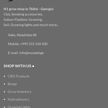
N1 grow shop in Tbilisi - Georgia!
Cbd, Smoking accessories,
Indoor/Outdoor Growing,
Soil, Growing lights and much more...
Vake, Abashidze 86
Mobile: +995 555 310 420
E-mail: info@myseed.ge
SHOP WITH US •
CBD Products
Bongs
Grow Inventory
Hydrophonics
Growing Lights