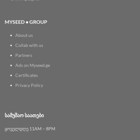
MYSEED • GROUP
About us
Collab with us
Partners
Ads on Myseed.ge
Certificates
Privacy Policy
ᲡᲐᲛᲣᲨᲐᲝ ᲡᲐᲐᲗᲔᲑᲘ
ყოველდღე 11AM – 8PM