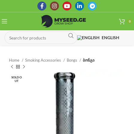
0
ENGLISH
Home
Smoking Accessories
Bongs
ბონგი
SOLD O
UT