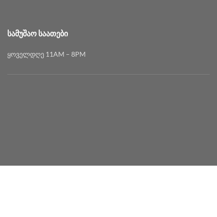
ᲡᲐᲛᲣᲨᲐᲝ ᲡᲐᲐᲗᲔᲑᲘ
ყოველდღე 11AM – 8PM