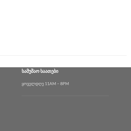
ᲡᲐᲛᲣᲨᲐᲝ ᲡᲐᲐᲗᲔᲑᲘ
ყოველდღე 11AM – 8PM