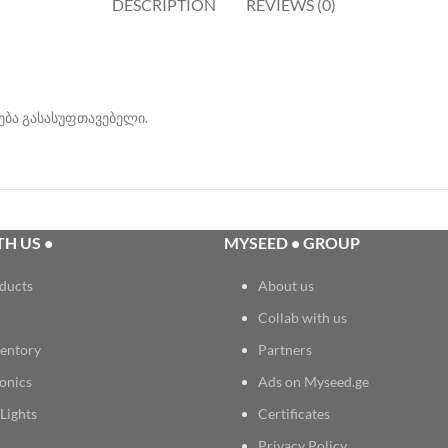
DESCRIPTION
REVIEWS (0)
ვება გასასუფთავებელი.
H US •
MYSEED • GROUP
ducts
About us
Collab with us
entory
Partners
onics
Ads on Myseed.ge
Lights
Certificates
Privacy Policy