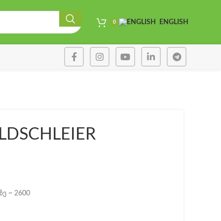
ENGLISH
0
LDSCHLEIER
ე ~ 2600