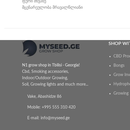
ფერი მწვანე
მცენარეულობა მრავალწლიანი
SHOP WI
CBD Pro
N1 grow shop in Tbilisi - Georgia!
Bongs
Cbd, Smoking accessories,
Grow Inv
Indoor/Outdoor Growing,
Hydroph
Soil, Growing lights and much more...
Growing 
Vake, Abashidze 86
Mobile: +995 555 310 420
E-mail: info@myseed.ge