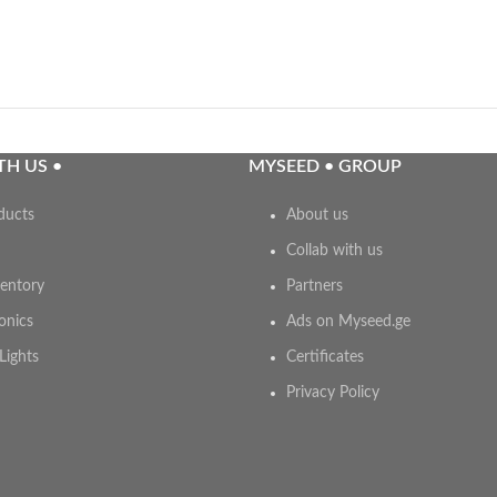
TH US •
MYSEED • GROUP
ducts
About us
Collab with us
entory
Partners
onics
Ads on Myseed.ge
Lights
Certificates
Privacy Policy