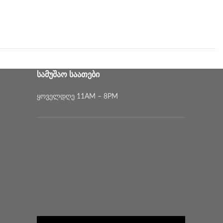
ᲡᲐᲛᲣᲨᲐᲝ ᲡᲐᲐᲗᲔᲑᲘ
ყოველდღე 11AM – 8PM