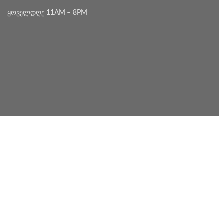
ყოველდღე 11AM – 8PM
2020 DEVELOPED BY
MYSEED • მაისიდი