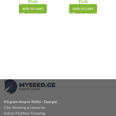
₾
3.00
₾
3.00
ADD TO CART
ADD TO CART
N1 grow shop in Tbilisi - Georgia!
Cbd, Smoking accessories,
Indoor/Outdoor Growing,