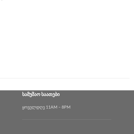
ᲡᲐᲛᲣᲨᲐᲝ ᲡᲐᲐᲗᲔᲑᲘ
ყოველდღე 11AM – 8PM