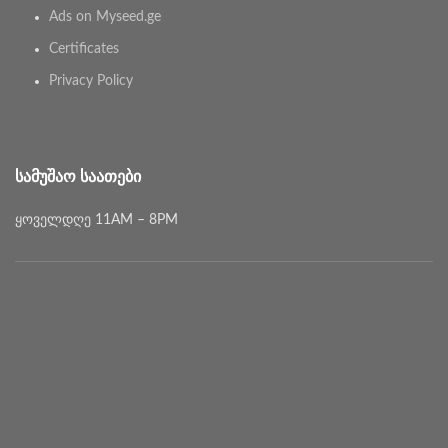
Ads on Myseed.ge
Certificates
Privacy Policy
ᲡᲐᲛᲣᲨᲐᲝ ᲡᲐᲐᲗᲔᲑᲘ
ყოველდღე 11AM – 8PM