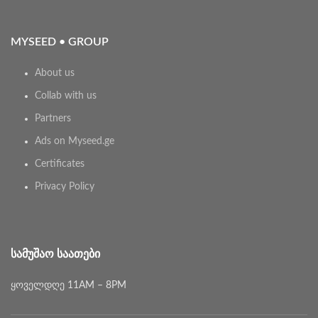
MYSEED • GROUP
About us
Collab with us
Partners
Ads on Myseed.ge
Certificates
Privacy Policy
ᲡᲐᲛᲣᲨᲐᲝ ᲡᲐᲐᲗᲔᲑᲘ
ყოველდღე 11AM – 8PM