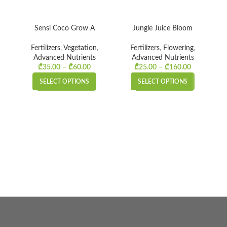
Sensi Coco Grow A
Jungle Juice Bloom
Fertilizers
,
Vegetation
,
Fertilizers
,
Flowering
,
Advanced Nutrients
Advanced Nutrients
₾
35.00
–
₾
60.00
Price
₾
25.00
–
₾
160.00
Price
range:
range:
SELECT OPTIONS
SELECT OPTIONS
₾35.00
₾25.00
through
through
₾60.00
₾160.00