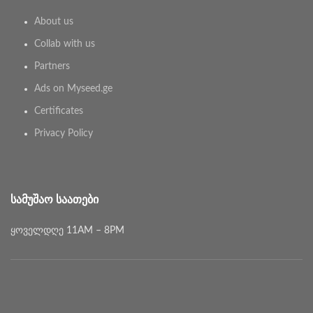
About us
Collab with us
Partners
Ads on Myseed.ge
Certificates
Privacy Policy
ᲡᲐᲛᲣᲨᲐᲝ ᲡᲐᲐᲗᲔᲑᲘ
ყოველდღე 11AM – 8PM