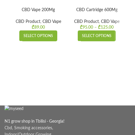
CBD Vape 200Mg
CBD Cartridge 600Mg
CBD Product
,
CBD Vape
CBD Product
,
CBD Vape
₾
89.00
₾
95.00
–
₾
125.00
Price
range:
SELECT OPTIONS
SELECT OPTIONS
₾95.00
through
₾125.00
N1 grow shop in Tbilisi - Georgia!
Cbd, Smoking accessories,
Indoor/Outdoor Growing,