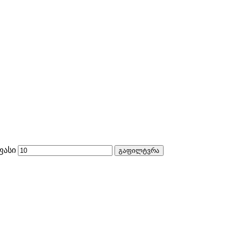
ფასი
გაფილტვრა