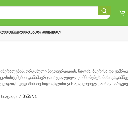
ᲔᲚᲛᲫᲦᲕᲐᲜᲔᲚᲝ
ᲠᲝᲒᲝᲠ ᲨᲔᲕᲘᲫᲘᲜᲝ?
მინერალების, ორგანული ნივთიერებების, წყლის, ჰაერისა და უამრა
ეკოსისტემების დინამიურ და აუცილებელ კომპონენტს. მიწა გადამწყ
ველყოფს დედამიწაზე სიცოცხლისთვის აუცილებელ უამრავ სარგებ
ნიადაგი
მიწა N1