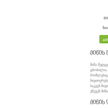
მი
ნი
ᲙᲐᲚ
მიწის
მიწა შედგ
ცნობილია 
რომლებიც 
ნივთიერებ
საკვებ ნი
უწევენ მიწა
მიწის 