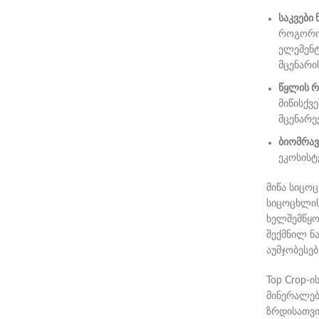
საკვები
როგორიც
ელემენტ
მცენარი
წყლის რ
მიწისქვ
მცენარე
ბიომრა
ეკოსისტ
მიწა სიცოც
სიცოცხლის
ხელშემწყო
შექმნილ ნ
აუმჯობესებ
Top Crop-
მინერალები
ზრდისათვი