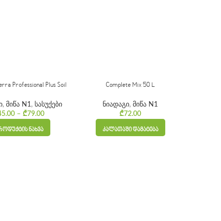
a Professional Plus Soil
Complete Mix 50 L
ი
,
მიწა N1
,
სასუქები
ნიადაგი
,
მიწა N1
through ₾50.00
45.00
–
₾
79.00
Price range: ₾45.00 through ₾79.00
₾
72.00
ᲠᲝᲓᲣᲥᲢᲘᲡ ᲜᲐᲮᲕᲐ
ᲙᲐᲚᲐᲗᲐᲨᲘ ᲓᲐᲛᲐᲢᲔᲑᲐ