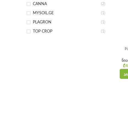
CANNA
(2)
MYSOIL.GE
(1)
PLAGRON
(1)
TOP CROP
(1)
P
ნი
₾
4
ᲞᲠ