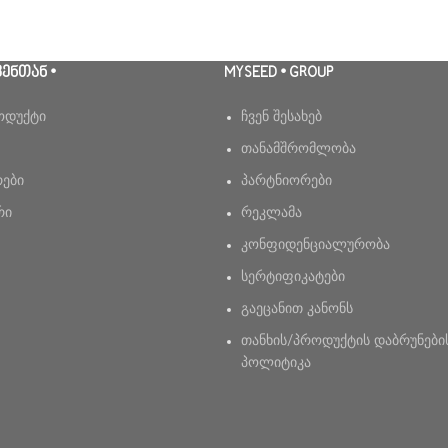
ᲕᲔᲜᲗᲐᲜ •
MYSEED • GROUP
ოდუქტი
ჩვენ შესახებ
თანამშრომლობა
რები
პარტნიორები
რი
რეკლამა
კონფიდენციალურობა
სერტიფიკატები
გაეცანით კანონს
თანხის/პროდუქტის დაბრუნები
პოლიტიკა