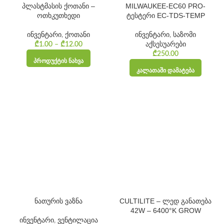
პლასტმასის ქოთანი –
MILWAUKEE-EC60 PRO-
ოთხკუთხედი
ტესტერი EC-TDS-TEMP
ინვენტარი
,
ქოთანი
ინვენტარი
,
საზომი
₾
1.00
–
₾
12.00
Price
აქსესუარები
range:
₾
250.00
ᲞᲠᲝᲓᲣᲥᲢᲘᲡ ᲜᲐᲮᲕᲐ
₾1.00
ᲙᲐᲚᲐᲗᲐᲨᲘ ᲓᲐᲛᲐᲢᲔᲑᲐ
through
₾12.00
ნათურის ვაზნა
CULTILITE – ლედ განათება
42W – 6400°K GROW
ინვენტარი
,
ვენტილაცია