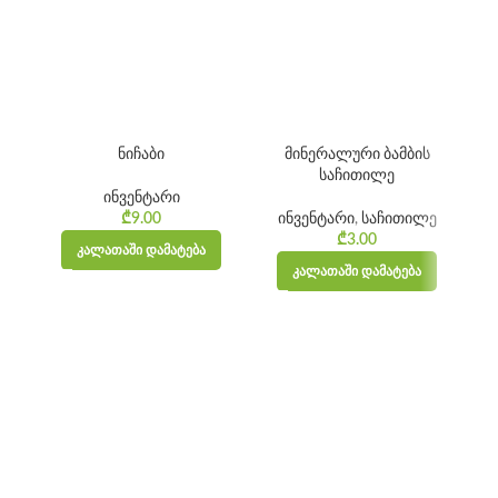
ნიჩაბი
მინერალური ბამბის
საჩითილე
ინვენტარი
ინვენტარი
,
საჩითილე
₾
9.00
₾
3.00
ᲙᲐᲚᲐᲗᲐᲨᲘ ᲓᲐᲛᲐᲢᲔᲑᲐ
ᲙᲐᲚᲐᲗᲐᲨᲘ ᲓᲐᲛᲐᲢᲔᲑᲐ