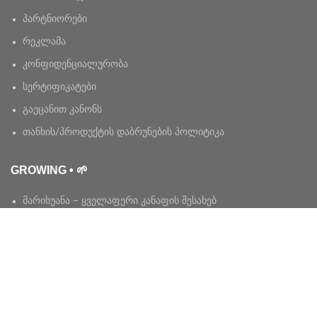
პარტნიორები
რეკლამა
კონფიდენციალურობა
სერტიფიკატები
გაეცანით კანონს
თანხის/პროდუქტის დაბრუნების პოლიტიკა
GROWING • 🌱
მარიხუანა – ყველაფერი კანაფის შესახებ
კანაფი – ყველაფერი მარიხუანას შესახებ
მოვლა – ყველაფერი კარგი მოსავლისთვის
Growers Cup
სახელმძღვანელო
სამედიცინო კანაფი