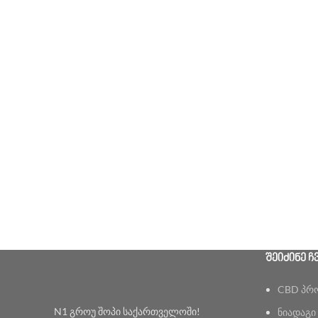
ᲨᲔᲘᲫᲘᲜᲔ Ჩ
CBD პრ
N1 გროუ შოპი საქართველოში!
ნიადაგი