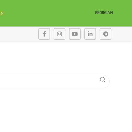
GEORGIAN
0