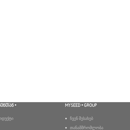
ᲕᲔᲜᲗᲐᲜ •
MYSEED • GROUP
ოდუქტი
ჩვენ შესახებ
თანამშრომლობა