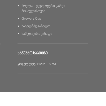
მოვლა – ყველაფერი კარგი
მოსავლისთვის
Growers Cup
სახელმძღვანელო
სამედიცინო კანაფი
ს
ᲡᲐᲛᲣᲨᲐᲝ ᲡᲐᲐᲗᲔᲑᲘ
ყოველდღე 11AM – 8PM