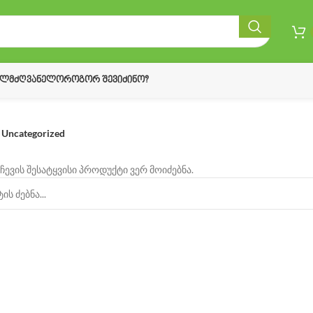
ᲔᲚᲛᲫᲦᲕᲐᲜᲔᲚᲝ
ᲠᲝᲒᲝᲠ ᲨᲔᲕᲘᲫᲘᲜᲝ?
Uncategorized
ჩევის შესატყვისი პროდუქტი ვერ მოიძებნა.