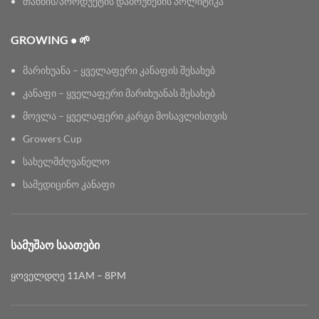
თანხის/პროდუქტის დაბრუნების პოლიტიკა
GROWING • 🌱
მარიხუანა – ყველაფერი კანაფის შესახებ
კანაფი – ყველაფერი მარიხუანას შესახებ
მოვლა – ყველაფერი კარგი მოსავლისთვის
Growers Cup
სახელმძღვანელო
სამედიცინო კანაფი
ᲡᲐᲛᲣᲨᲐᲝ ᲡᲐᲐᲗᲔᲑᲘ
ყოველდღე 11AM – 8PM