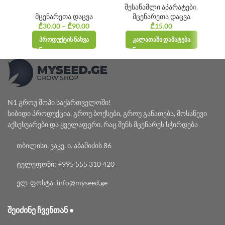
შესაწამლი აპარატები
,
მცენარეთა დაცვა
მცენარეთა დაცვა
₾
30.00
–
₾
90.00
Price
₾
15.00
range:
ᲞᲠᲝᲓᲣᲥᲢᲘᲡ ᲜᲐᲮᲕᲐ
ᲙᲐᲚᲐᲗᲐᲨᲘ ᲓᲐᲛᲐᲢᲔᲑᲐ
₾30.00
through
₾90.00
N1 გროუ შოპი საქართველოში!
სიბიდი პროდუქცია, გროუ ბოქსები, გროუ განათება, მოსაწევი
აქსესუარები და ყველაფერი, რაც შენს მცენარეს სჭირდება
თბილისი, ვაკე, ი. აბაშიძის 86
ტელეფონი: +995 555 310 420
ელ-ფოსტა: info@myseed.ge
ᲨᲔᲘᲫᲘᲜᲔ ᲩᲕᲔᲜᲗᲐᲜ •