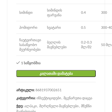
სიმინდის
სიმინდი
0.4
300
ფარვანა
პომიდორი
ხვატარი
0.5
300-4
ჩაუტვირთავი
ბეღლის
0.2-0.3
სასაწყობო
50 მლ
მავნებლები
მლ/მ2
მეურნეობები
1 საწყობშია
ᲙᲐᲚᲐᲗᲐᲨᲘ ᲓᲐᲛᲐᲢᲔᲑᲐ
არტიკული:
8681937002651
კატეგორია:
ინსექტიციდები
,
მცენარეთა დაცვა
ჭდე:
ალპაკი
,
მღრღნელი მავნებლები
,
მწუწნი
მავნებლები