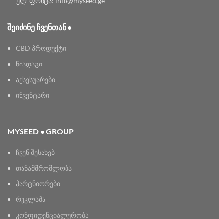
ელ-ფოსტა: info@myseed.ge
ᲨᲔᲘᲫᲘᲜᲔ ᲩᲕᲔᲜᲗᲐᲜ •
CBD პროდუქტი
ნიადაგი
აქსესუარები
ინვენტარი
MYSEED • GROUP
ჩვენ შესახებ
თანამშრომლობა
პარტნიორები
რეკლამა
კონფიდენციალურობა