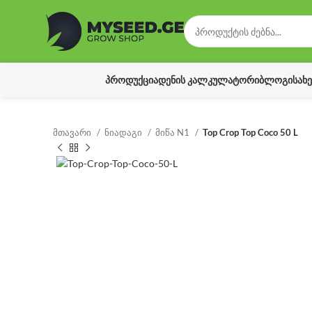
ᲞᲠᲝᲓᲣᲥᲪᲘᲐ
ᲓᲔᲜᲘᲡ ᲙᲐᲚᲙᲣᲚᲐᲢᲝᲠᲘ
ᲑᲚᲝᲒᲘ
ᲡᲐᲮ
მთავარი
ნიადაგი
მიწა N1
Top Crop Top Coco 50 L