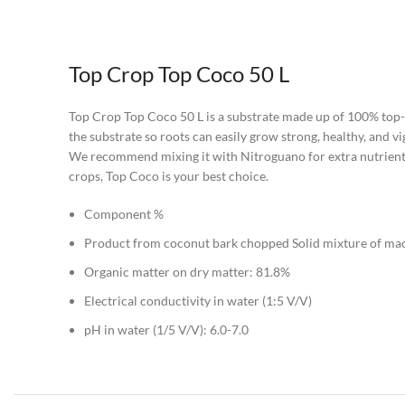
Top Crop Top Coco 50 L
Top Crop Top Coco 50 L is a substrate made up of 100% top-qu
the substrate so roots can easily grow strong, healthy, and 
We recommend mixing it with Nitroguano for extra nutrients. 
crops, Top Coco is your best choice.
Component %
Product from coconut bark chopped Solid mixture of mac
Organic matter on dry matter: 81.8%
Electrical conductivity in water (1:5 V/V)
pH in water (1/5 V/V): 6.0-7.0