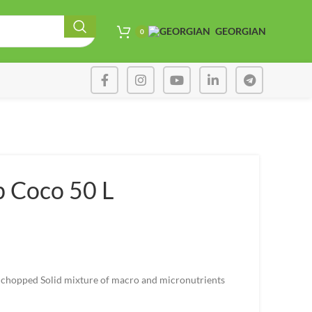
GEORGIAN
0
p Coco 50 L
chopped Solid mixture of macro and micronutrients