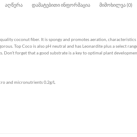
ᲐᲦᲬᲔᲠᲐ
ᲓᲐᲛᲐᲢᲔᲑᲘᲗᲘ ᲘᲜᲤᲝᲠᲛᲐᲪᲘᲐ
ᲛᲘᲛᲝᲮᲘᲚᲕᲐ (0)
ality coconut fiber. It is spongy and promotes aeration, characteristics 
vigorous. Top Coco is also pH neutral and has Leonardite plus a select ra
Don’t forget that a good substrate is a key to optimal plant development.
ro and micronutrients 0.2g/L