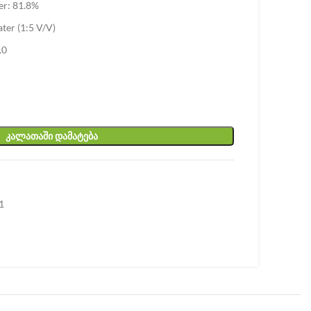
er: 81.8%
ater (1:5 V/V)
.0
ᲙᲐᲚᲐᲗᲐᲨᲘ ᲓᲐᲛᲐᲢᲔᲑᲐ
1