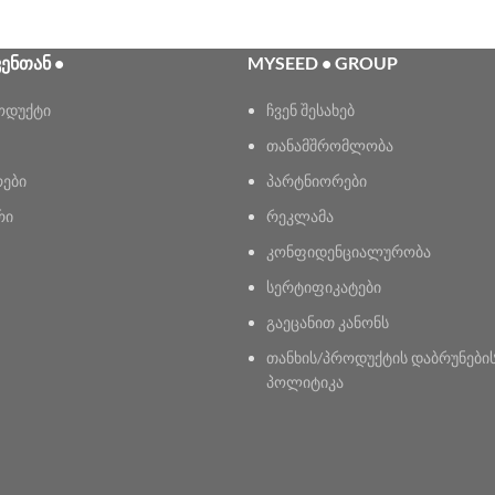
ᲕᲔᲜᲗᲐᲜ •
MYSEED • GROUP
ოდუქტი
ჩვენ შესახებ
თანამშრომლობა
რები
პარტნიორები
რი
რეკლამა
კონფიდენციალურობა
სერტიფიკატები
გაეცანით კანონს
თანხის/პროდუქტის დაბრუნები
პოლიტიკა