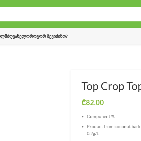
ᲔᲚᲛᲫᲦᲕᲐᲜᲔᲚᲝ
ᲠᲝᲒᲝᲠ ᲨᲔᲕᲘᲫᲘᲜᲝ?
Top Crop To
₾
82.00
Component %
Product from coconut bark 
0.2g/L