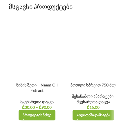
მსგავსი პროდუქტები
ნიმის ზეთი – Neem Oil
ბოთლი სპრეით 750 მლ
Extract
შესაწამლი აპარატები
,
მცენარეთა დაცვა
მცენარეთა დაცვა
₾
30.00
–
₾
90.00
Price
₾
15.00
range:
ᲞᲠᲝᲓᲣᲥᲢᲘᲡ ᲜᲐᲮᲕᲐ
ᲙᲐᲚᲐᲗᲐᲨᲘ ᲓᲐᲛᲐᲢᲔᲑᲐ
₾30.00
through
₾90.00