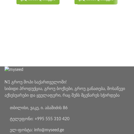
N1 გროუ შოპი საქართველოში!
სიბიდი პროდუქცია, გროუ ბოქსები, გროუ განათება, მოსაწევი
აქსესუარები და ყველაფერი, რაც შენს მცენარეს სჭირდება
თბილისი, ვაკე, ი. აბაშიძის 86
ტელეფონი: +995 555 310 420
ელ-ფოსტა: info@myseed.ge