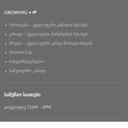
GROWING • 🌱
მარიხუანა – ყველაფერი კანაფის შესახებ
კანაფი – ყველაფერი მარიხუანას შესახებ
მოვლა – ყველაფერი კარგი მოსავლისთვის
Growers Cup
სახელმძღვანელო
სამედიცინო კანაფი
ᲡᲐᲛᲣᲨᲐᲝ ᲡᲐᲐᲗᲔᲑᲘ
ყოველდღე 11AM – 8PM