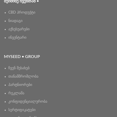
ᲨᲔᲘᲫᲘᲜᲔ ᲩᲕᲔᲜᲗᲐᲜ •
CBD პროდუქტი
ნიადაგი
აქსესუარები
ინვენტარი
MYSEED • GROUP
ჩვენ შესახებ
თანამშრომლობა
პარტნიორები
რეკლამა
კონფიდენციალურობა
სერტიფიკატები