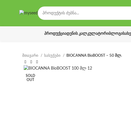
ᲞᲠᲝᲓᲣᲥᲪᲘᲐ
ᲓᲔᲜᲘᲡ ᲙᲐᲚᲙᲣᲚᲐᲢᲝᲠᲘ
ᲑᲚᲝᲒᲘ
ᲡᲐᲮ
მთავარი
სასუქები
BIOCANNA BioBOOST – 50 მლ.
SOLD
OUT