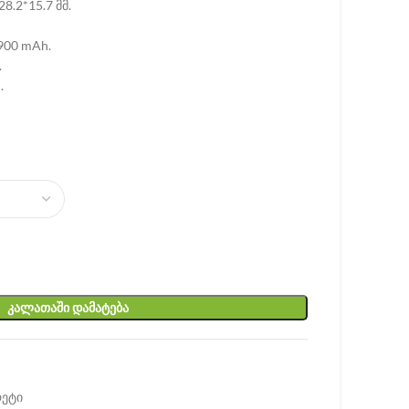
8.2*15.7 მმ.
900 mAh.
.
.
ᲙᲐᲚᲐᲗᲐᲨᲘ ᲓᲐᲛᲐᲢᲔᲑᲐ
რეტი