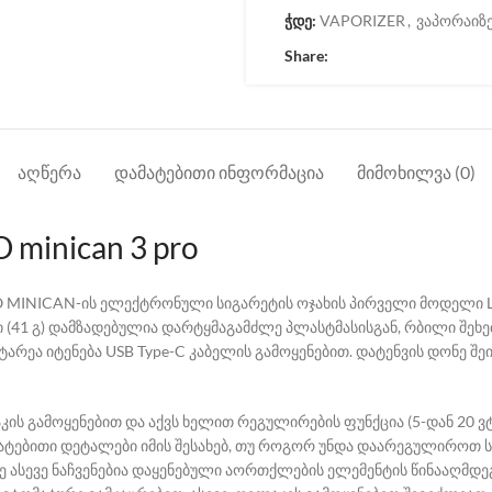
ჭდე:
VAPORIZER
,
ვაპორაიზ
Share:
ᲐᲦᲬᲔᲠᲐ
ᲓᲐᲛᲐᲢᲔᲑᲘᲗᲘ ᲘᲜᲤᲝᲠᲛᲐᲪᲘᲐ
ᲛᲘᲛᲝᲮᲘᲚᲕᲐ (0)
minican 3 pro
KO MINICAN-ის ელექტრონული სიგარეტის ოჯახის პირველი მოდელი 
უსი (41 გ) დამზადებულია დარტყმაგამძლე პლასტმასისგან, რბილი შეხე
ტარეა იტენება USB Type-C კაბელის გამოყენებით. დატენვის დონე შ
ის გამოყენებით და აქვს ხელით რეგულირების ფუნქცია (5-დან 20 
მატებითი დეტალები იმის შესახებ, თუ როგორ უნდა დაარეგულიროთ 
 ასევე ნაჩვენებია დაყენებული აორთქლების ელემენტის წინააღმდე