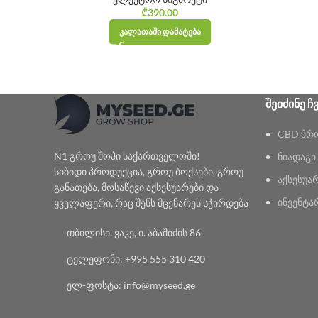
₾
390.00
ᲙᲐᲚᲐᲗᲐᲨᲘ ᲓᲐᲛᲐᲢᲔᲑᲐ
ᲨᲔᲘᲫᲘᲜᲔ Ჩ
CBD პრ
N1 გროუ შოპი საქართველოში!
ნიადაგი
სიბიდი პროდუქცია, გროუ ბოქსები, გროუ
აქსესუა
განათება, მოსაწევი აქსესუარები და
ინვენტა
ყველაფერი, რაც შენს მცენარეს სჭირდება
თბილისი, ვაკე, ი. აბაშიძის 86
ტელეფონი: +995 555 310 420
ელ-ფოსტა: info@myseed.ge