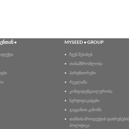
ᲕᲔᲜᲗᲐᲜ •
MYSEED • GROUP
ოდუქტი
ჩვენ შესახებ
თანამშრომლობა
რები
პარტნიორები
რი
რეკლამა
კონფიდენციალურობა
სერტიფიკატები
გაეცანით კანონს
თანხის/პროდუქტის დაბრუნები
პოლიტიკა