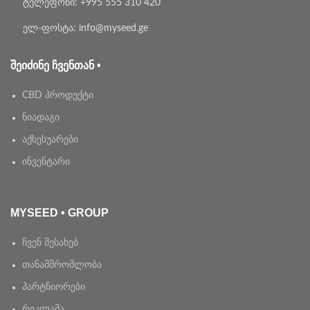
ტელეფონი: +995 555 310 420
ელ-ფოსტა: info@myseed.ge
ᲨᲔᲘᲫᲘᲜᲔ ᲩᲕᲔᲜᲗᲐᲜ •
CBD პროდუქტი
ნიადაგი
აქსესუარები
ინვენტარი
MYSEED • GROUP
ჩვენ შესახებ
თანამშრომლობა
პარტნიორები
რეკლამა