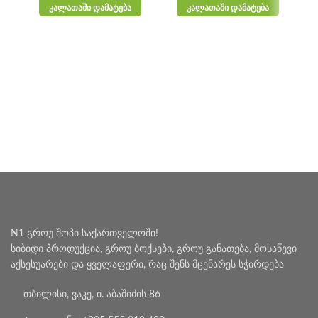
ᲙᲐᲚᲐᲗᲐᲨᲘ ᲓᲐᲛᲐᲢᲔᲑᲐ
ᲙᲐᲚᲐᲗᲐᲨᲘ ᲓᲐᲛᲐᲢᲔᲑᲐ
N1 გროუ შოპი საქართველოში!
სიბიდი პროდუქცია, გროუ ბოქსები, გროუ განათება, მოსაწევი
აქსესუარები და ყველაფერი, რაც შენს მცენარეს სჭირდება
თბილისი, ვაკე, ი. აბაშიძის 86