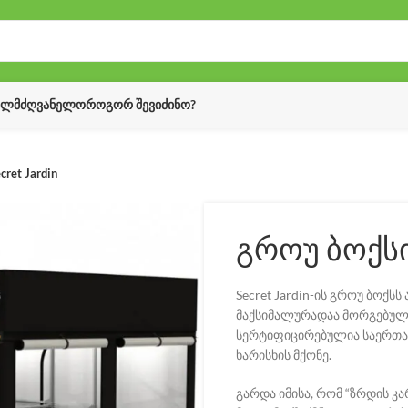
ᲔᲚᲛᲫᲦᲕᲐᲜᲔᲚᲝ
ᲠᲝᲒᲝᲠ ᲨᲔᲕᲘᲫᲘᲜᲝ?
ret Jardin
გროუ ბოქსი 
Secret Jardin-ის გროუ ბოქს
მაქსიმალურადაა მორგებული
სერტიფიცირებულია საერთა
ხარისხის მქონე.
გარდა იმისა, რომ “ზრდის კ