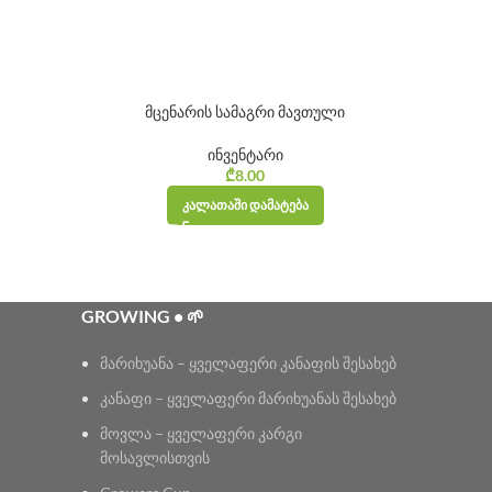
მცენარის სამაგრი მავთული
ინვენტარი
₾
8.00
ᲙᲐᲚᲐᲗᲐᲨᲘ ᲓᲐᲛᲐᲢᲔᲑᲐ
GROWING • 🌱
მარიხუანა – ყველაფერი კანაფის შესახებ
კანაფი – ყველაფერი მარიხუანას შესახებ
მოვლა – ყველაფერი კარგი
მოსავლისთვის