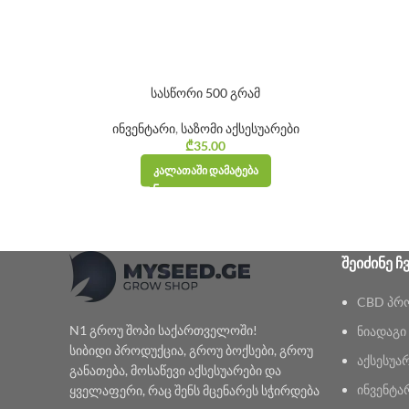
სასწორი 500 გრამ
ინვენტარი
,
საზომი აქსესუარები
₾
35.00
ᲙᲐᲚᲐᲗᲐᲨᲘ ᲓᲐᲛᲐᲢᲔᲑᲐ
ᲨᲔᲘᲫᲘᲜᲔ Ჩ
CBD პრ
N1 გროუ შოპი საქართველოში!
ნიადაგი
სიბიდი პროდუქცია, გროუ ბოქსები, გროუ
აქსესუა
განათება, მოსაწევი აქსესუარები და
ინვენტა
ყველაფერი, რაც შენს მცენარეს სჭირდება