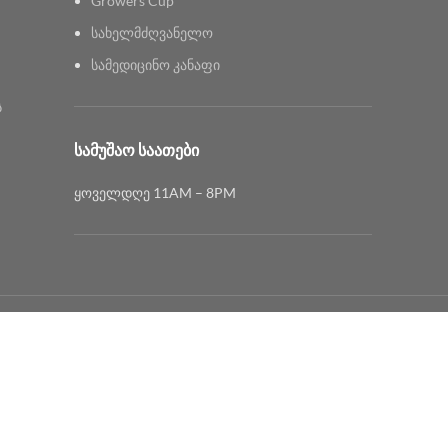
Growers Cup
სახელმძღვანელო
სამედიცინო კანაფი
ს
ᲡᲐᲛᲣᲨᲐᲝ ᲡᲐᲐᲗᲔᲑᲘ
ყოველდღე 11AM – 8PM