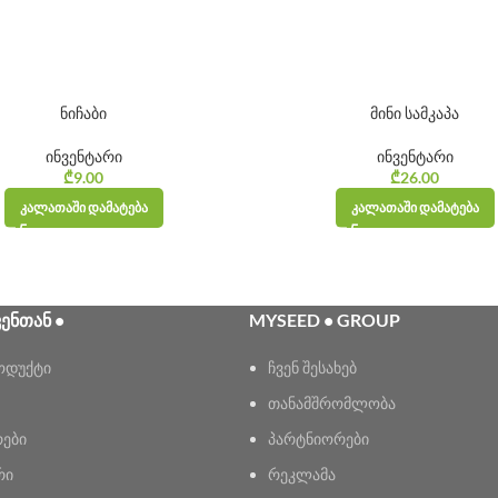
ნიჩაბი
მინი სამკაპა
ინვენტარი
ინვენტარი
₾
9.00
₾
26.00
ᲙᲐᲚᲐᲗᲐᲨᲘ ᲓᲐᲛᲐᲢᲔᲑᲐ
ᲙᲐᲚᲐᲗᲐᲨᲘ ᲓᲐᲛᲐᲢᲔᲑᲐ
ᲕᲔᲜᲗᲐᲜ •
MYSEED • GROUP
ოდუქტი
ჩვენ შესახებ
თანამშრომლობა
რები
პარტნიორები
რი
რეკლამა