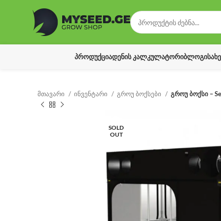
ᲞᲠᲝᲓᲣᲥᲪᲘᲐ
ᲓᲔᲜᲘᲡ ᲙᲐᲚᲙᲣᲚᲐᲢᲝᲠᲘ
ᲑᲚᲝᲒᲘ
ᲡᲐᲮ
მთავარი
ინვენტარი
გროუ ბოქსები
გროუ ბოქსი – Sec
SOLD
OUT