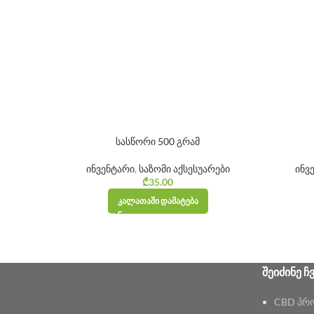
სასწორი 500 გრამ
ინვენტარი
,
საზომი აქსესუარები
ინვ
₾
35.00
ᲙᲐᲚᲐᲗᲐᲨᲘ ᲓᲐᲛᲐᲢᲔᲑᲐ
ᲨᲔᲘᲫᲘᲜᲔ Ჩ
CBD პრ