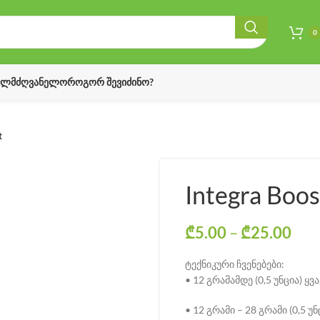
0
ᲔᲚᲛᲫᲦᲕᲐᲜᲔᲚᲝ
ᲠᲝᲒᲝᲠ ᲨᲔᲕᲘᲫᲘᲜᲝ?
t
Integra Boos
₾
5.00
–
₾
25.00
Pri
ტექნიკური ჩვენებები:
• 12 გრამამდე (0,5 უნცია) ყ
• 12 გრამი – 28 გრამი (0,5 უ