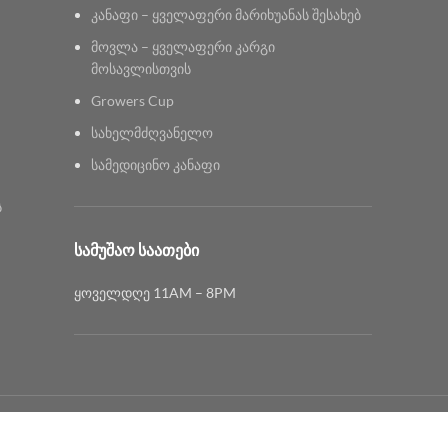
კანაფი – ყველაფერი მარიხუანას შესახებ
მოვლა – ყველაფერი კარგი
მოსავლისთვის
Growers Cup
სახელმძღვანელო
სამედიცინო კანაფი
ს
ᲡᲐᲛᲣᲨᲐᲝ ᲡᲐᲐᲗᲔᲑᲘ
ყოველდღე 11AM – 8PM