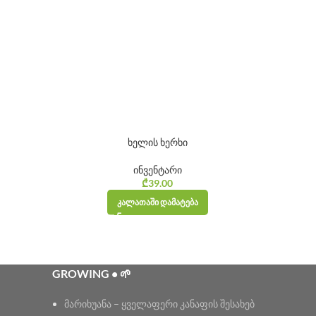
ხელის ხერხი
ინვენტარი
₾
39.00
ᲙᲐᲚᲐᲗᲐᲨᲘ ᲓᲐᲛᲐᲢᲔᲑᲐ
GROWING • 🌱
მარიხუანა – ყველაფერი კანაფის შესახებ