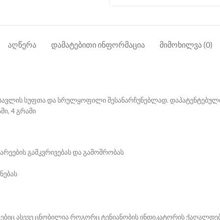
ᲐᲦᲬᲔᲠᲐ
ᲓᲐᲛᲐᲢᲔᲑᲘᲗᲘ ᲘᲜᲤᲝᲠᲛᲐᲪᲘᲐ
ᲛᲘᲛᲝᲮᲘᲚᲕᲐ (0)
 მოსავლის სუფთა და სრულყოფილი შესანარჩუნებლად. დაპატენტებუ
მი, 4 გრამი
არეების გამკვრივებას და გამოშრობას
ნებას
ბიც ასევე ცნობილია როგორც ტენიანობის ინდიკატორის ქაღალდები.