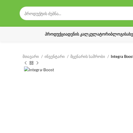
ᲞᲠᲝᲓᲣᲥᲪᲘᲐ
ᲓᲔᲜᲘᲡ ᲙᲐᲚᲙᲣᲚᲐᲢᲝᲠᲘ
ᲑᲚᲝᲒᲘ
ᲡᲐᲮ
მთავარი
ინვენტარი
მცენარის საშრობი
Integra Boos