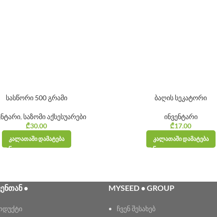
სასწორი 500 გრამი
ბაღის სეკატორი
ენტარი
,
საზომი აქსესუარები
ინვენტარი
₾
30.00
₾
17.00
ᲙᲐᲚᲐᲗᲐᲨᲘ ᲓᲐᲛᲐᲢᲔᲑᲐ
ᲙᲐᲚᲐᲗᲐᲨᲘ ᲓᲐᲛᲐᲢᲔᲑᲐ
ᲕᲔᲜᲗᲐᲜ •
MYSEED • GROUP
ოდუქტი
ჩვენ შესახებ