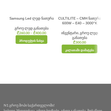
Samsung Led ლედ ნათურა
CULTILITE – CMH ნათურა
CU
600W – E40 – 3000°K
გროუ ლედ განათება
₾
260.00
–
₾
400.00
Price
ინვენტარი
,
გროუ ლედ
range:
განათება
ᲞᲠᲝᲓᲣᲥᲢᲘᲡ ᲜᲐᲮᲕᲐ
₾260.00
₾
300.00
through
ᲙᲐᲚᲐᲗᲐᲨᲘ ᲓᲐᲛᲐᲢᲔᲑᲐ
₾400.00
N1 გროუ შოპი საქართველოში!
სიბიდი პროდუქცია, გროუ ბოქსები, გროუ განათება, მოსაწევი