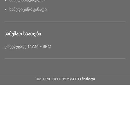
სამედიცინო კანაფი
ᲡᲐᲛᲣᲨᲐᲝ ᲡᲐᲐᲗᲔᲑᲘ
ყოველდღე 11AM – 8PM
2020 DEVELOPED BY
MYSEED • მაისიდი
Georgian
English