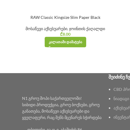
RAW Classic Kingsize Slim Paper Black
მოსაწევი აქსესუარები
,
ჯოინთის ქაღალდი
₾
8.00
ᲙᲐᲚᲐᲗᲐᲨᲘ ᲓᲐᲛᲐᲢᲔᲑᲐ
ᲨᲔᲘᲫᲘᲜᲔ Ჩ
CBD პრ
N1 გროუ შოპი საქართველოში!
ნიადაგი
სიბიდი პროდუქცია, გროუ ბოქსები, გროუ
აქსესუა
განათება, მოსაწევი აქსესუარები და
ინვენტა
ყველაფერი, რაც შენს მცენარეს სჭირდება
თბილისი, ვაკე, ი. აბაშიძის 86