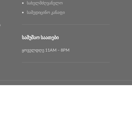
სახელმძღვანელო
სამედიცინო კანაფი
ს
ᲡᲐᲛᲣᲨᲐᲝ ᲡᲐᲐᲗᲔᲑᲘ
ყოველდღე 11AM – 8PM