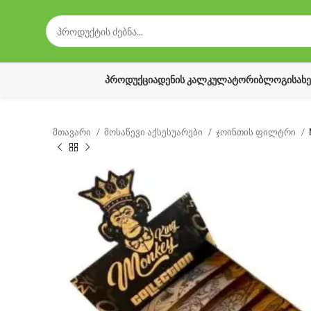
ᲞᲠᲝᲓᲣᲥᲪᲘᲐ
ᲓᲔᲜᲘᲡ ᲙᲐᲚᲙᲣᲚᲐᲢᲝᲠᲘ
ᲑᲚᲝᲒᲘ
ᲡᲐᲮ
მთავარი
მოსაწევი აქსესუარები
ჯოინთის ფილტრი