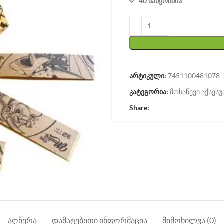
40 საწყობშია
არტიკული:
7451100481078
კატეგორია:
მოსაწევი აქსესუ
Share:
ᲐᲦᲬᲔᲠᲐ
ᲓᲐᲛᲐᲢᲔᲑᲘᲗᲘ ᲘᲜᲤᲝᲠᲛᲐᲪᲘᲐ
ᲛᲘᲛᲝᲮᲘᲚᲕᲐ (0)