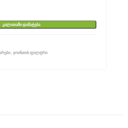
ᲙᲐᲚᲐᲗᲐᲨᲘ ᲓᲐᲛᲐᲢᲔᲑᲐ
არები
,
ჯოინთის ფილტრი