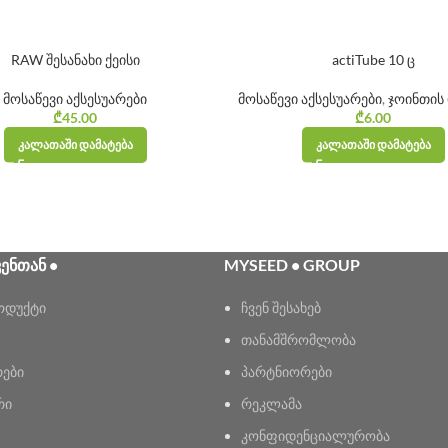
RAW შესანახი ქეისი
actiTube 10 ც
მოსაწევი აქსესუარები
მოსაწევი აქსესუარები
,
ჯოინთის
₾
45.00
₾
6.00
ᲙᲐᲚᲐᲗᲐᲨᲘ ᲓᲐᲛᲐᲢᲔᲑᲐ
ᲙᲐᲚᲐᲗᲐᲨᲘ ᲓᲐᲛᲐᲢᲔᲑᲐ
ᲕᲔᲜᲗᲐᲜ •
MYSEED • GROUP
ოდუქტი
ჩვენ შესახებ
თანამშრომლობა
რები
პარტნიორები
რი
რეკლამა
კონფიდენციალურობა