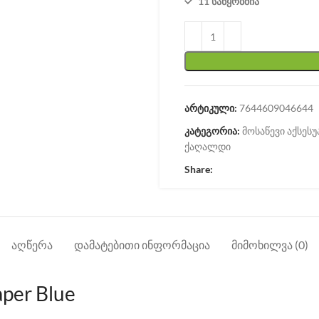
11 საწყობშია
არტიკული:
7644609046644
კატეგორია:
მოსაწევი აქსესუ
ქაღალდი
Share:
ᲐᲦᲬᲔᲠᲐ
ᲓᲐᲛᲐᲢᲔᲑᲘᲗᲘ ᲘᲜᲤᲝᲠᲛᲐᲪᲘᲐ
ᲛᲘᲛᲝᲮᲘᲚᲕᲐ (0)
per Blue