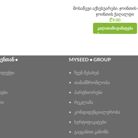
მოსაწევი აქსესუარები
,
ჯოინთის
ჯოინთის ქაღალდი
₾
9.00
ᲙᲐᲚᲐᲗᲐᲨᲘ ᲓᲐᲛᲐᲢᲔᲑᲐ
ᲕᲔᲜᲗᲐᲜ •
MYSEED • GROUP
ოდუქტი
ჩვენ შესახებ
თანამშრომლობა
რები
პარტნიორები
რი
რეკლამა
კონფიდენციალურობა
სერტიფიკატები
გაეცანით კანონს