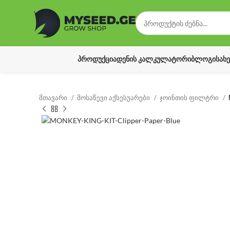
ᲞᲠᲝᲓᲣᲥᲪᲘᲐ
ᲓᲔᲜᲘᲡ ᲙᲐᲚᲙᲣᲚᲐᲢᲝᲠᲘ
ᲑᲚᲝᲒᲘ
ᲡᲐᲮ
მთავარი
მოსაწევი აქსესუარები
ჯოინთის ფილტრი