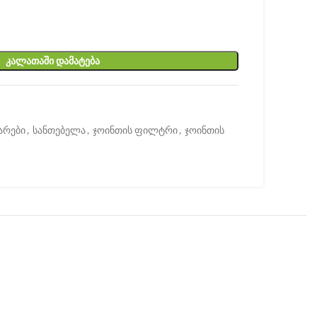
ᲙᲐᲚᲐᲗᲐᲨᲘ ᲓᲐᲛᲐᲢᲔᲑᲐ
არები
,
სანთებელა
,
ჯოინთის ფილტრი
,
ჯოინთის