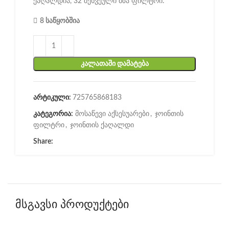
ქაღალდია, 32 შეხვეული მზა ფილტრი.
8 საწყობშია
ᲙᲐᲚᲐᲗᲐᲨᲘ ᲓᲐᲛᲐᲢᲔᲑᲐ
არტიკული:
725765868183
კატეგორია:
მოსაწევი აქსესუარები
,
ჯოინთის
ფილტრი
,
ჯოინთის ქაღალდი
Share:
მსგავსი პროდუქტები