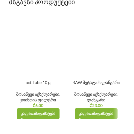
მსგავსი პროდუქტები
actiTube 10 ც
RAW მეტალის ლანგარი
მა
ქ
მოსაწევი აქსესუარები
,
მოსაწევი აქსესუარები
,
ჯოინთის ფილტრი
ლანგარი
₾
6.00
₾
23.00
ჯო
ᲙᲐᲚᲐᲗᲐᲨᲘ ᲓᲐᲛᲐᲢᲔᲑᲐ
ᲙᲐᲚᲐᲗᲐᲨᲘ ᲓᲐᲛᲐᲢᲔᲑᲐ