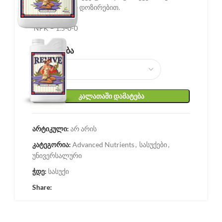
3მლ/1ლიტრი დოზირებით.
NPK – 1.5-0-0
ᲛᲝᲪᲣᲚᲝᲑᲐ
ᲙᲐᲚᲐᲗᲐᲨᲘ ᲓᲐᲛᲐᲢᲔᲑᲐ
არტიკული:
არ არის
კატეგორია:
Advanced Nutrients
,
სასუქები
,
უნივერსალური
ჭდე:
სასუქი
Share: